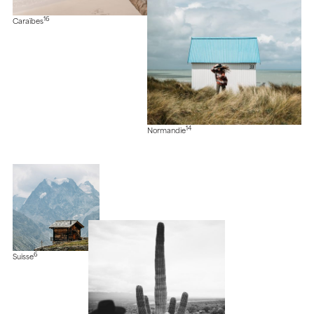
16
Caraïbes
14
Normandie
6
Suisse