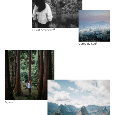
8
Ouest Américain
7
Corée du Sud
2
Açores