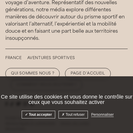
voyage d’aventure. Représentatif des nouvelles
générations, notre média explore différentes
manières de découvrir autour du prisme sportif en
valorisant l’alternatif, l’expérientiel et la mobilité
douce et en faisant une part belle aux territoires
insoupçonnés.
FRANCE
AVENTURES SPORTIVES
QUI SOMMES NOUS ?
PAGE D’ACCUEIL
COMMENT NOUS SOUTENIR ?
Ce site utilise des cookies et vous donne le contrôle sur
ceux que vous souhaitez activer
Tout accepter
Tout refuser
Personnaliser
© 2026 Hellolaroux
Mentions légales et confidentialité
Gestion des cookies
Site by
Krabb