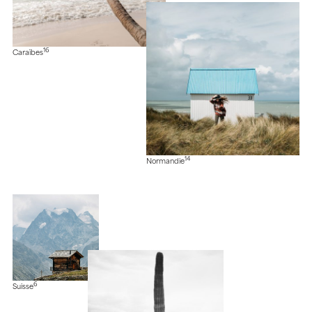
16
Caraïbes
14
Normandie
6
Suisse