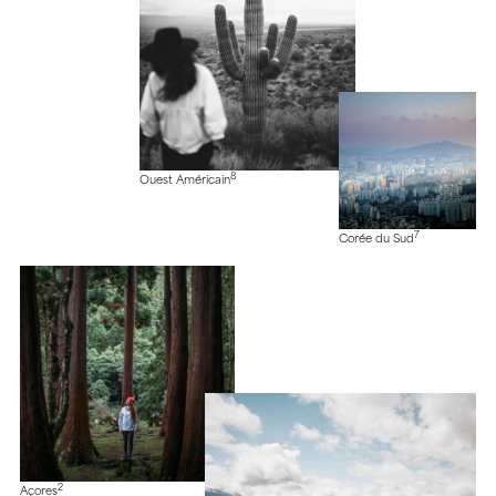
8
Ouest Américain
7
Corée du Sud
2
Açores