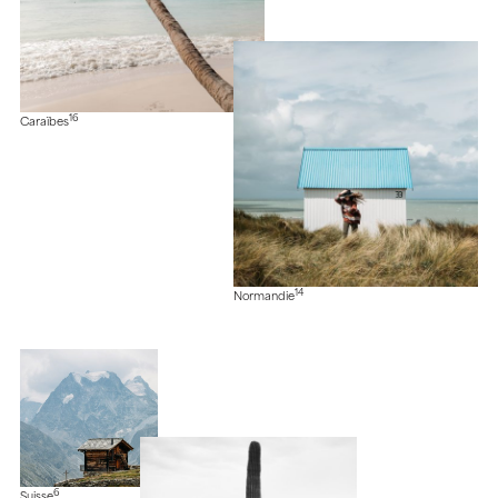
16
Caraïbes
14
Normandie
6
Suisse