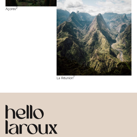
2
Açores
7
La Réunion