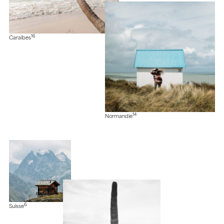
16
Caraïbes
14
Normandie
6
Suisse