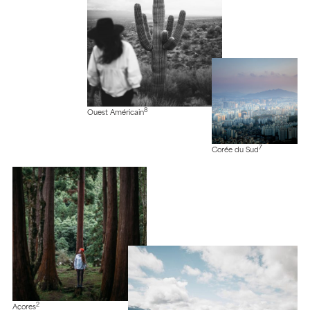
8
Ouest Américain
7
Corée du Sud
2
Açores