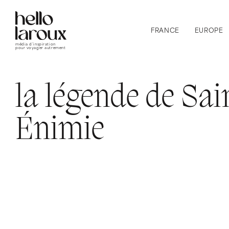
FRANCE
EUROPE
média d’inspiration
pour voyager autrement
la légende de Sai
Énimie