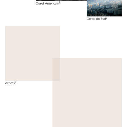
8
Ouest Américain
7
Corée du Sud
2
Açores