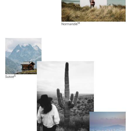
14
Normandie
6
Suisse