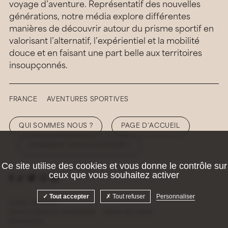
voyage d’aventure. Représentatif des nouvelles
générations, notre média explore différentes
manières de découvrir autour du prisme sportif en
valorisant l’alternatif, l’expérientiel et la mobilité
douce et en faisant une part belle aux territoires
insoupçonnés.
FRANCE
AVENTURES SPORTIVES
QUI SOMMES NOUS ?
PAGE D’ACCUEIL
COMMENT NOUS SOUTENIR ?
Ce site utilise des cookies et vous donne le contrôle sur
ceux que vous souhaitez activer
Tout accepter
Tout refuser
Personnaliser
© 2026 Hellolaroux
Mentions légales et confidentialité
Gestion des cookies
Site by
Krabb