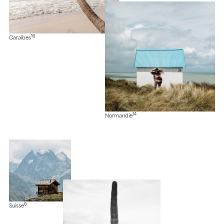
16
Caraïbes
14
Normandie
6
Suisse