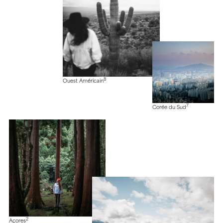
8
Ouest Américain
7
Corée du Sud
2
Açores