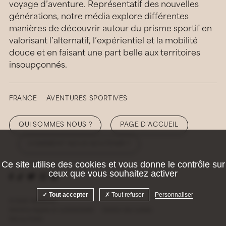
voyage d’aventure. Représentatif des nouvelles
générations, notre média explore différentes
manières de découvrir autour du prisme sportif en
valorisant l’alternatif, l’expérientiel et la mobilité
douce et en faisant une part belle aux territoires
insoupçonnés.
FRANCE
AVENTURES SPORTIVES
QUI SOMMES NOUS ?
PAGE D’ACCUEIL
COMMENT NOUS SOUTENIR ?
Ce site utilise des cookies et vous donne le contrôle sur
ceux que vous souhaitez activer
Tout accepter
Tout refuser
Personnaliser
© 2026 Hellolaroux
Mentions légales et confidentialité
Gestion des cookies
Site by
Krabb