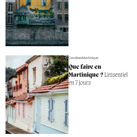
Caraïbes
Martinique
Que faire en
Martinique ?
L’essentiel
en 7 jours