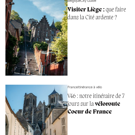
Belgique
City Guide
Visiter Liège :
que faire
dans la Cité ardente ?
France
Itinérance à vélo
V46 : notre itinéraire de 7
jours sur la
véloroute
Coeur de France