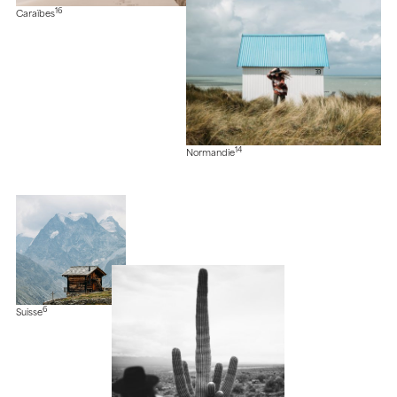
16
Caraïbes
14
Normandie
6
Suisse