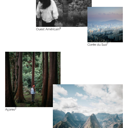
8
Ouest Américain
7
Corée du Sud
2
Açores