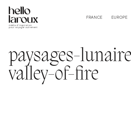
FRANCE
EUROPE
média d’inspiration
pour voyager autrement
paysages-lunaire
valley-of-fire