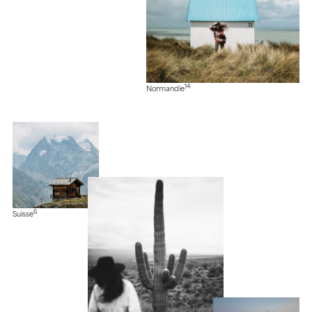
14
Normandie
6
Suisse