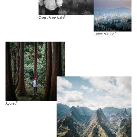
8
Ouest Américain
7
Corée du Sud
2
Açores