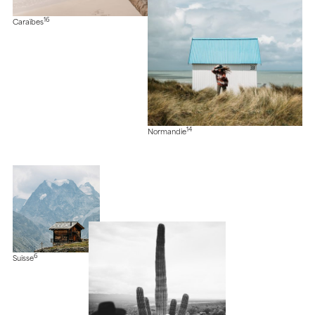
16
Caraïbes
14
Normandie
6
Suisse