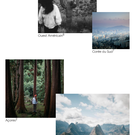
8
Ouest Américain
7
Corée du Sud
2
Açores