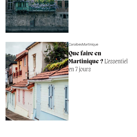
Caraïbes
Martinique
Que faire en
Martinique ?
L’essentiel
en 7 jours