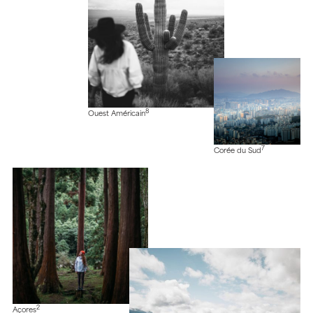
8
Ouest Américain
7
Corée du Sud
2
Açores