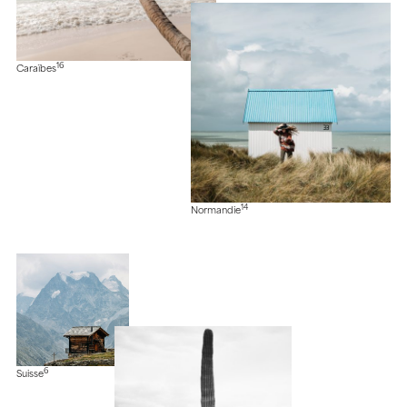
16
Caraïbes
14
Normandie
6
Suisse