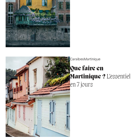
Caraïbes
Martinique
Que faire en
Martinique ?
L’essentiel
en 7 jours