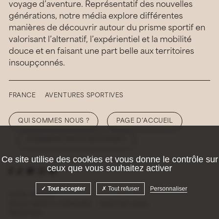
voyage d’aventure. Représentatif des nouvelles
générations, notre média explore différentes
manières de découvrir autour du prisme sportif en
valorisant l’alternatif, l’expérientiel et la mobilité
douce et en faisant une part belle aux territoires
insoupçonnés.
FRANCE
AVENTURES SPORTIVES
QUI SOMMES NOUS ?
PAGE D’ACCUEIL
COMMENT NOUS SOUTENIR ?
Ce site utilise des cookies et vous donne le contrôle sur
ceux que vous souhaitez activer
Tout accepter
Tout refuser
Personnaliser
© 2026 Hellolaroux
Mentions légales et confidentialité
Gestion des cookies
Site by
Krabb