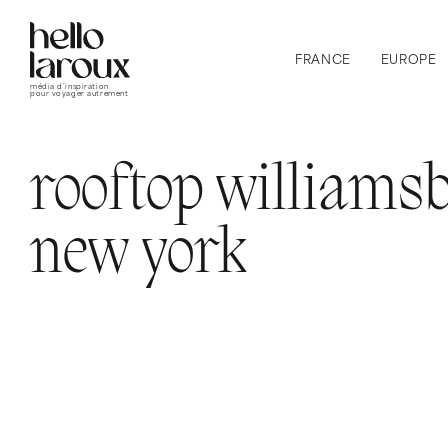
FRANCE
EUROPE
média d’inspiration
pour voyager autrement
rooftop williams
new york