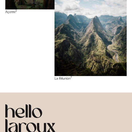
2
Açores
7
La Réunion