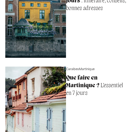
jours
: itinéraire, conseils,
bonnes adresses
Caraïbes
Martinique
Que faire en
Martinique ?
L’essentiel
en 7 jours