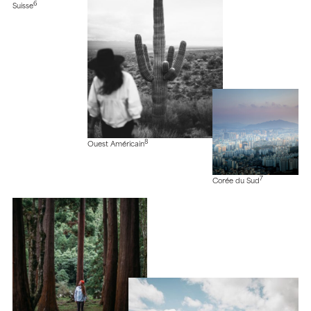
6
Suisse
8
Ouest Américain
7
Corée du Sud