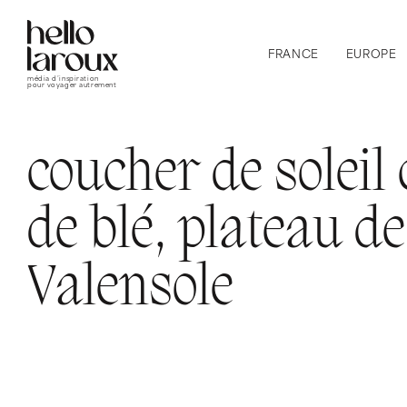
FRANCE
EUROPE
média d’inspiration
pour voyager autrement
coucher de solei
de blé, plateau de
Valensole