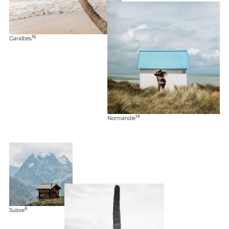
16
Caraïbes
14
Normandie
6
Suisse