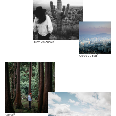
8
Ouest Américain
7
Corée du Sud
2
Açores