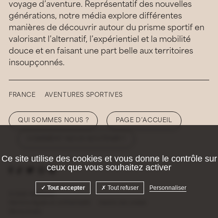
voyage d’aventure. Représentatif des nouvelles
générations, notre média explore différentes
manières de découvrir autour du prisme sportif en
valorisant l’alternatif, l’expérientiel et la mobilité
douce et en faisant une part belle aux territoires
insoupçonnés.
FRANCE
AVENTURES SPORTIVES
QUI SOMMES NOUS ?
PAGE D’ACCUEIL
COMMENT NOUS SOUTENIR ?
Ce site utilise des cookies et vous donne le contrôle sur
ceux que vous souhaitez activer
Tout accepter
Tout refuser
Personnaliser
© 2026 Hellolaroux
Mentions légales et confidentialité
Gestion des cookies
Site by
Krabb