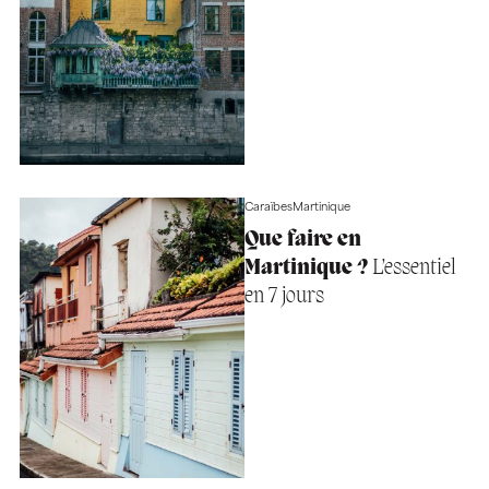
Caraïbes
Martinique
Que faire en
Martinique ?
L’essentiel
en 7 jours