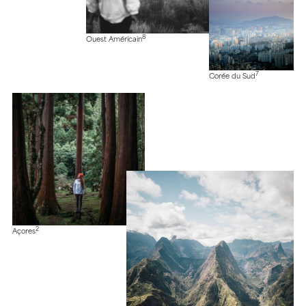
8
Ouest Américain
7
Corée du Sud
2
Açores