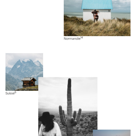
14
Normandie
6
Suisse