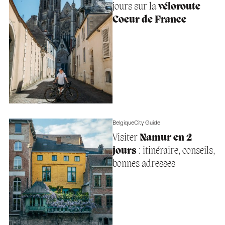
jours sur la
véloroute
Coeur de France
Belgique
City Guide
Visiter
Namur en 2
jours
: itinéraire, conseils,
bonnes adresses