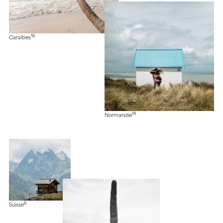
16
Caraïbes
14
Normandie
6
Suisse