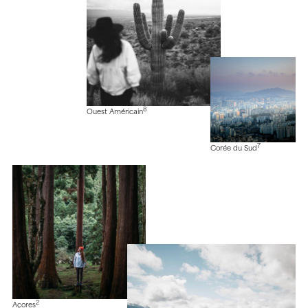
8
Ouest Américain
7
Corée du Sud
2
Açores