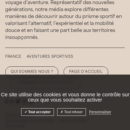
voyage d’aventure. Représentatif des nouvelles
générations, notre média explore différentes
manières de découvrir autour du prisme sportif en
valorisant l’alternatif, l’expérientiel et la mobilité
douce et en faisant une part belle aux territoires
insoupçonnés.
FRANCE
AVENTURES SPORTIVES
QUI SOMMES NOUS ?
PAGE D’ACCUEIL
COMMENT NOUS SOUTENIR ?
Ce site utilise des cookies et vous donne le contrôle sur
ceux que vous souhaitez activer
Tout accepter
Tout refuser
Personnaliser
© 2026 Hellolaroux
Mentions légales et confidentialité
Gestion des cookies
Site by
Krabb