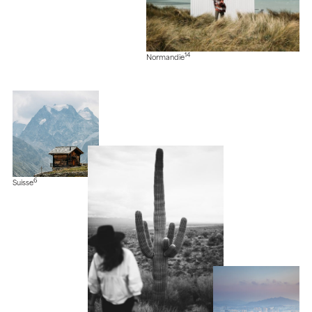
14
Normandie
6
Suisse