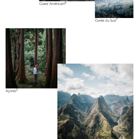
8
Ouest Américain
7
Corée du Sud
2
Açores