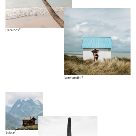
16
Caraïbes
14
Normandie
6
Suisse