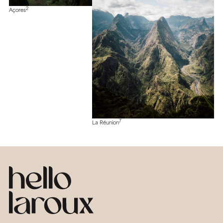
2
Açores
7
La Réunion