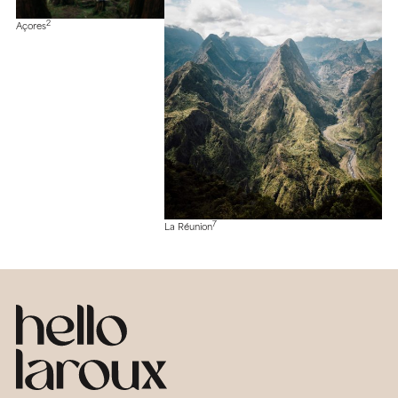
2
Açores
7
La Réunion