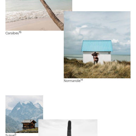
16
Caraïbes
14
Normandie
6
Suisse