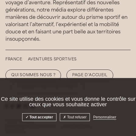
voyage d’aventure. Représentatif des nouvelles
générations, notre média explore différentes
manières de découvrir autour du prisme sportif en
valorisant l’alternatif, l’expérientiel et la mobilité
douce et en faisant une part belle aux territoires
insoupçonnés.
FRANCE
AVENTURES SPORTIVES
QUI SOMMES NOUS ?
PAGE D’ACCUEIL
COMMENT NOUS SOUTENIR ?
Ce site utilise des cookies et vous donne le contrôle sur
ceux que vous souhaitez activer
Tout accepter
Tout refuser
Personnaliser
© 2026 Hellolaroux
Mentions légales et confidentialité
Gestion des cookies
Site by
Krabb