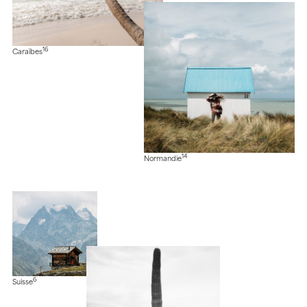
16
Caraïbes
14
Normandie
6
Suisse