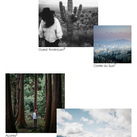
8
Ouest Américain
7
Corée du Sud
2
Açores