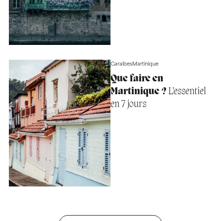
Caraïbes
Martinique
Que faire en
Martinique ?
L’essentiel
en 7 jours