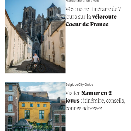
France
Itinérance à vélo
V46 : notre itinéraire de 7
jours sur la
véloroute
Coeur de France
Belgique
City Guide
Visiter
Namur en 2
jours
: itinéraire, conseils,
bonnes adresses