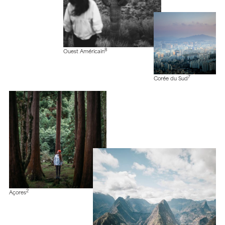
8
Ouest Américain
7
Corée du Sud
2
Açores