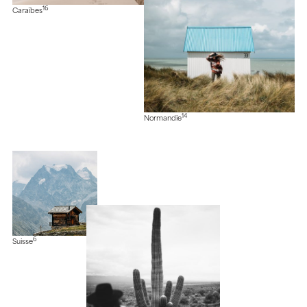
16
Caraïbes
14
Normandie
6
Suisse