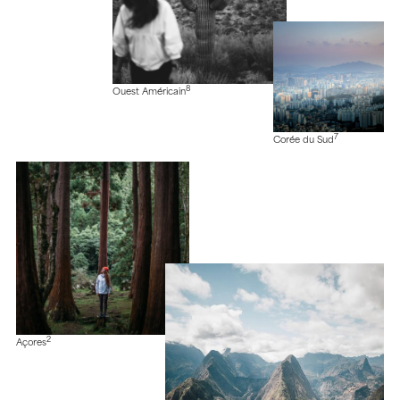
8
Ouest Américain
7
Corée du Sud
2
Açores