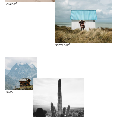
16
Caraïbes
14
Normandie
6
Suisse