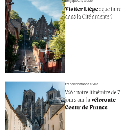
Belgique
City Guide
Visiter Liège :
que faire
dans la Cité ardente ?
France
Itinérance à vélo
V46 : notre itinéraire de 7
jours sur la
véloroute
Coeur de France