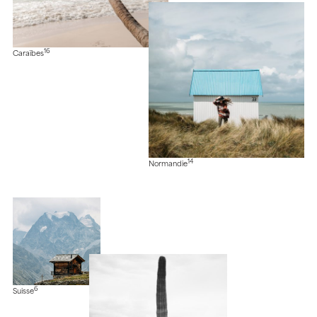
16
Caraïbes
14
Normandie
6
Suisse