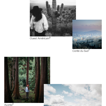
8
Ouest Américain
7
Corée du Sud
2
Açores