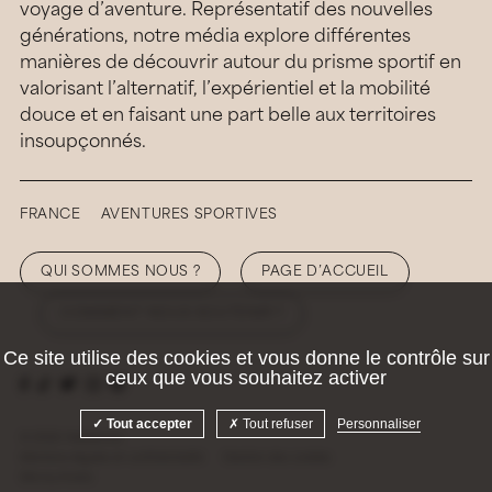
voyage d’aventure. Représentatif des nouvelles
générations, notre média explore différentes
manières de découvrir autour du prisme sportif en
valorisant l’alternatif, l’expérientiel et la mobilité
douce et en faisant une part belle aux territoires
insoupçonnés.
FRANCE
AVENTURES SPORTIVES
QUI SOMMES NOUS ?
PAGE D’ACCUEIL
COMMENT NOUS SOUTENIR ?
Ce site utilise des cookies et vous donne le contrôle sur
ceux que vous souhaitez activer
Tout accepter
Tout refuser
Personnaliser
© 2026 Hellolaroux
Mentions légales et confidentialité
Gestion des cookies
Site by
Krabb