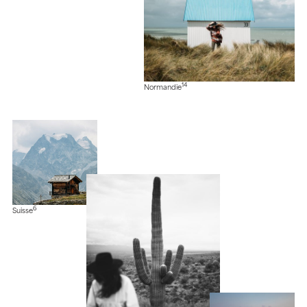
14
Normandie
6
Suisse