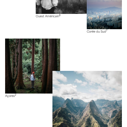
8
Ouest Américain
7
Corée du Sud
2
Açores