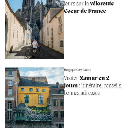
jours sur la
véloroute
Coeur de France
Belgique
City Guide
Visiter
Namur en 2
jours
: itinéraire, conseils,
bonnes adresses