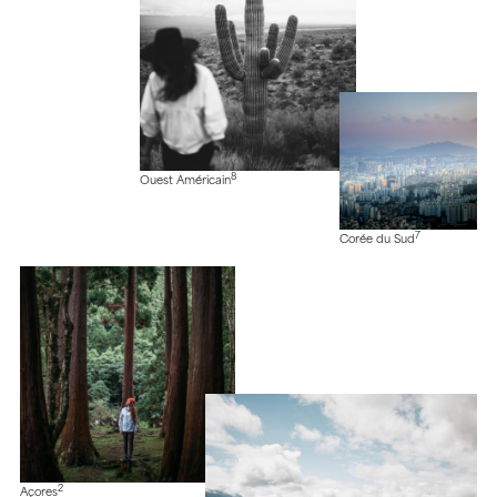
8
Ouest Américain
7
Corée du Sud
2
Açores