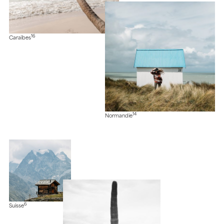
16
Caraïbes
14
Normandie
6
Suisse