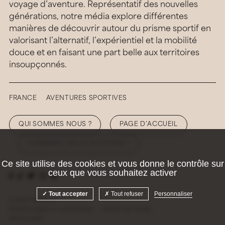
voyage d’aventure. Représentatif des nouvelles
générations, notre média explore différentes
manières de découvrir autour du prisme sportif en
valorisant l’alternatif, l’expérientiel et la mobilité
douce et en faisant une part belle aux territoires
insoupçonnés.
FRANCE
AVENTURES SPORTIVES
QUI SOMMES NOUS ?
PAGE D’ACCUEIL
COMMENT NOUS SOUTENIR ?
Ce site utilise des cookies et vous donne le contrôle sur
ceux que vous souhaitez activer
Tout accepter
Tout refuser
Personnaliser
© 2026 Hellolaroux
Mentions légales et confidentialité
Gestion des cookies
Site by
Krabb