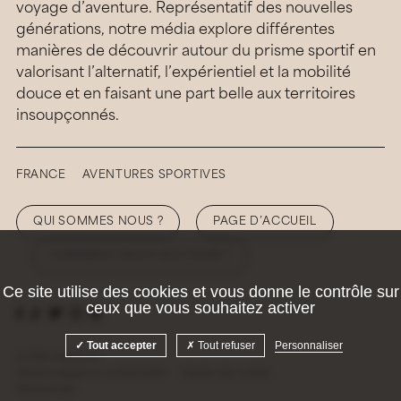
voyage d’aventure. Représentatif des nouvelles
générations, notre média explore différentes
manières de découvrir autour du prisme sportif en
valorisant l’alternatif, l’expérientiel et la mobilité
douce et en faisant une part belle aux territoires
insoupçonnés.
FRANCE
AVENTURES SPORTIVES
QUI SOMMES NOUS ?
PAGE D’ACCUEIL
COMMENT NOUS SOUTENIR ?
Ce site utilise des cookies et vous donne le contrôle sur
ceux que vous souhaitez activer
Tout accepter
Tout refuser
Personnaliser
© 2026 Hellolaroux
Mentions légales et confidentialité
Gestion des cookies
Site by
Krabb