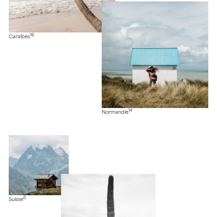
16
Caraïbes
14
Normandie
6
Suisse