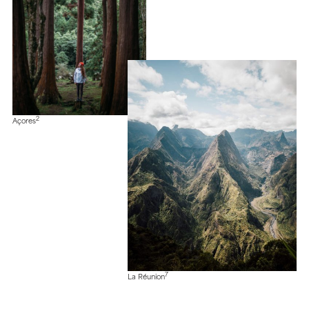
2
Açores
7
La Réunion