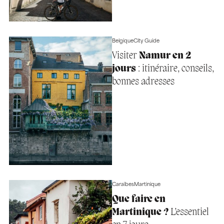
Belgique
City Guide
Visiter
Namur en 2
jours
: itinéraire, conseils,
bonnes adresses
Caraïbes
Martinique
Que faire en
Martinique ?
L’essentiel