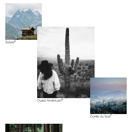
6
Suisse
8
Ouest Américain
7
Corée du Sud