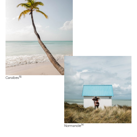
16
Caraïbes
14
Normandie