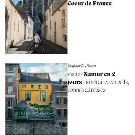
Coeur de France
Belgique
City Guide
Visiter
Namur en 2
jours
: itinéraire, conseils,
bonnes adresses