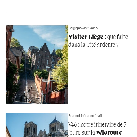
Belgique
City Guide
Visiter Liège :
que faire
dans la Cité ardente ?
France
Itinérance à vélo
V46 : notre itinéraire de 7
jours sur la
véloroute