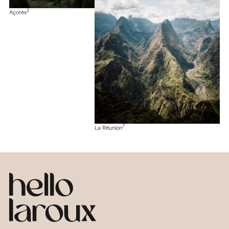
2
Açores
7
La Réunion