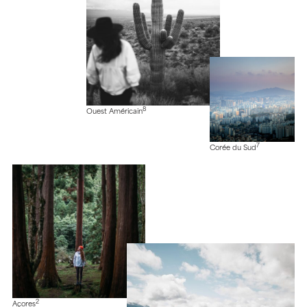
8
Ouest Américain
7
Corée du Sud
2
Açores