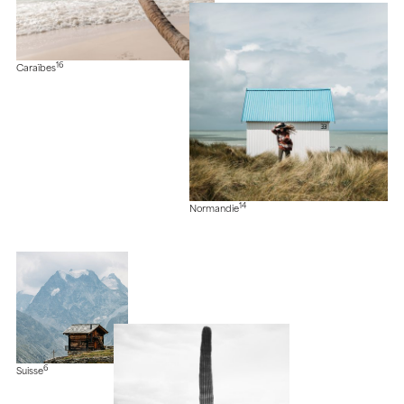
16
Caraïbes
14
Normandie
6
Suisse