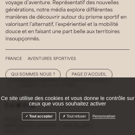
voyage d’aventure. Représentatif des nouvelles
générations, notre média explore différentes
manières de découvrir autour du prisme sportif en
valorisant l’alternatif, l’expérientiel et la mobilité
douce et en faisant une part belle aux territoires
insoupçonnés.
FRANCE
AVENTURES SPORTIVES
QUI SOMMES NOUS ?
PAGE D’ACCUEIL
COMMENT NOUS SOUTENIR ?
Ce site utilise des cookies et vous donne le contrôle sur
ceux que vous souhaitez activer
Tout accepter
Tout refuser
Personnaliser
© 2026 Hellolaroux
Mentions légales et confidentialité
Gestion des cookies
Site by
Krabb