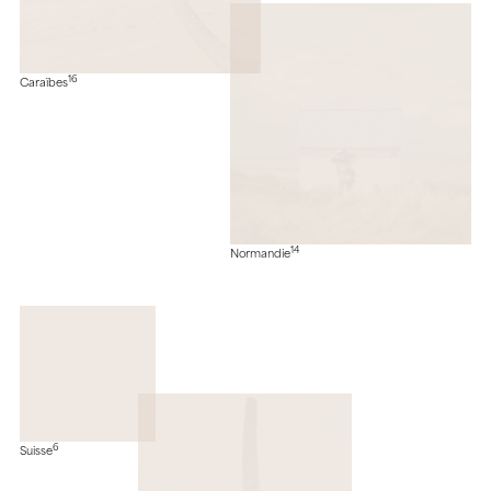
16
Caraïbes
14
Normandie
6
Suisse