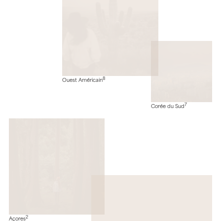
8
Ouest Américain
7
Corée du Sud
2
Açores