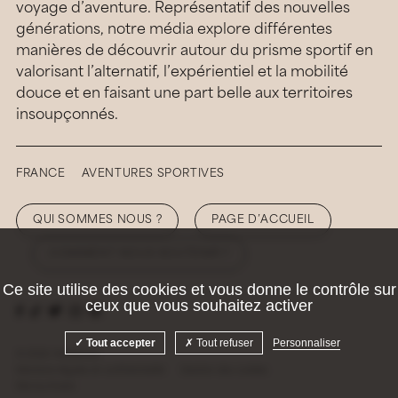
voyage d’aventure. Représentatif des nouvelles
générations, notre média explore différentes
manières de découvrir autour du prisme sportif en
valorisant l’alternatif, l’expérientiel et la mobilité
douce et en faisant une part belle aux territoires
insoupçonnés.
FRANCE
AVENTURES SPORTIVES
QUI SOMMES NOUS ?
PAGE D’ACCUEIL
COMMENT NOUS SOUTENIR ?
Ce site utilise des cookies et vous donne le contrôle sur
ceux que vous souhaitez activer
Tout accepter
Tout refuser
Personnaliser
© 2026 Hellolaroux
Mentions légales et confidentialité
Gestion des cookies
Site by
Krabb