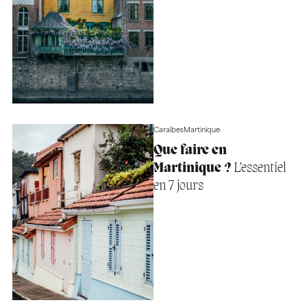
Caraïbes
Martinique
Que faire en
Martinique ?
L’essentiel
en 7 jours