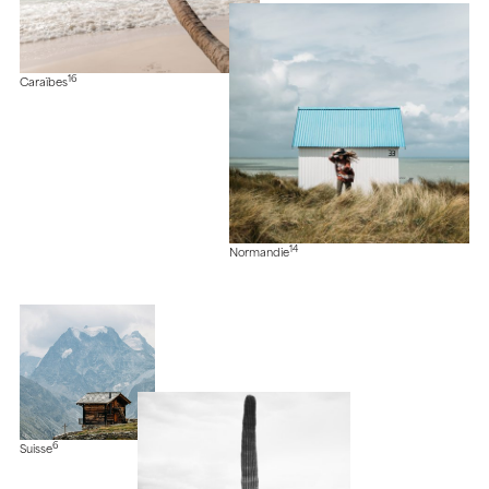
16
Caraïbes
14
Normandie
6
Suisse