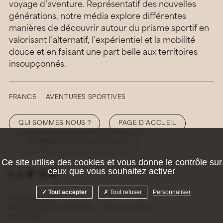
voyage d’aventure. Représentatif des nouvelles
générations, notre média explore différentes
manières de découvrir autour du prisme sportif en
valorisant l’alternatif, l’expérientiel et la mobilité
douce et en faisant une part belle aux territoires
insoupçonnés.
FRANCE
AVENTURES SPORTIVES
QUI SOMMES NOUS ?
PAGE D’ACCUEIL
COMMENT NOUS SOUTENIR ?
Ce site utilise des cookies et vous donne le contrôle sur
ceux que vous souhaitez activer
Tout accepter
Tout refuser
Personnaliser
© 2026 Hellolaroux
Mentions légales et confidentialité
Gestion des cookies
Site by
Krabb