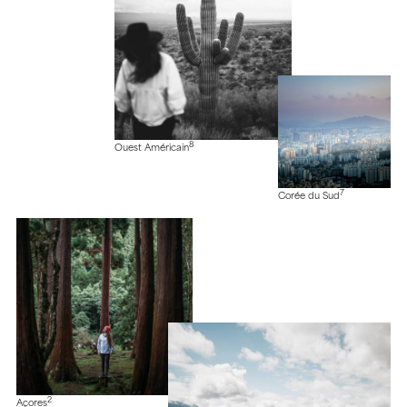
8
Ouest Américain
7
Corée du Sud
2
Açores