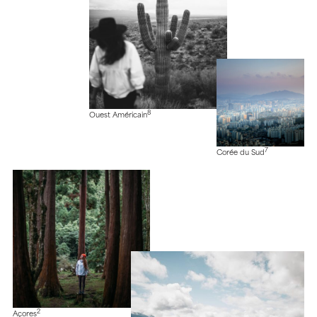
8
Ouest Américain
7
Corée du Sud
2
Açores