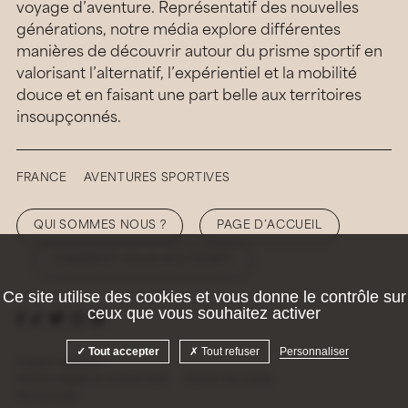
voyage d’aventure. Représentatif des nouvelles
générations, notre média explore différentes
manières de découvrir autour du prisme sportif en
valorisant l’alternatif, l’expérientiel et la mobilité
douce et en faisant une part belle aux territoires
insoupçonnés.
FRANCE
AVENTURES SPORTIVES
QUI SOMMES NOUS ?
PAGE D’ACCUEIL
COMMENT NOUS SOUTENIR ?
Ce site utilise des cookies et vous donne le contrôle sur
ceux que vous souhaitez activer
Tout accepter
Tout refuser
Personnaliser
© 2026 Hellolaroux
Mentions légales et confidentialité
Gestion des cookies
Site by
Krabb