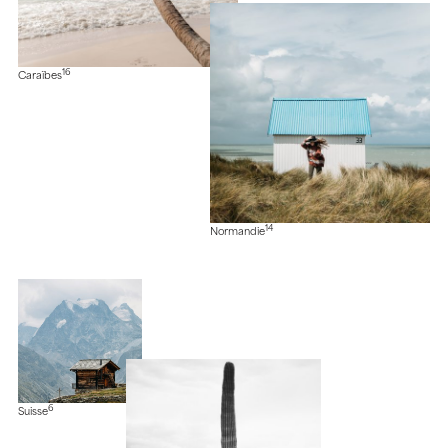
16
Caraïbes
14
Normandie
6
Suisse