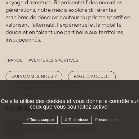
voyage d’aventure. Représentatif des nouvelles
générations, notre média explore différentes
manières de découvrir autour du prisme sportif en
valorisant l’alternatif, l’expérientiel et la mobilité
douce et en faisant une part belle aux territoires
insoupçonnés.
FRANCE
AVENTURES SPORTIVES
QUI SOMMES NOUS ?
PAGE D’ACCUEIL
COMMENT NOUS SOUTENIR ?
Ce site utilise des cookies et vous donne le contrôle sur
ceux que vous souhaitez activer
Tout accepter
Tout refuser
Personnaliser
© 2026 Hellolaroux
Mentions légales et confidentialité
Gestion des cookies
Site by
Krabb