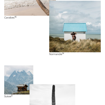
16
Caraïbes
14
Normandie
6
Suisse