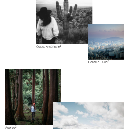
8
Ouest Américain
7
Corée du Sud
2
Açores