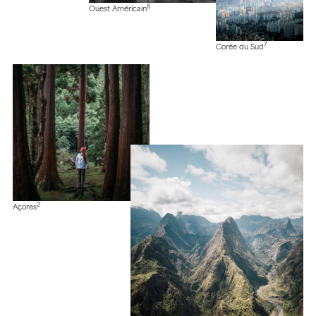
8
Ouest Américain
7
Corée du Sud
2
Açores