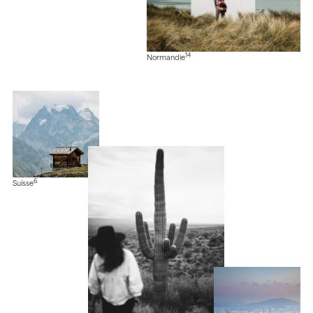
14
Normandie
6
Suisse