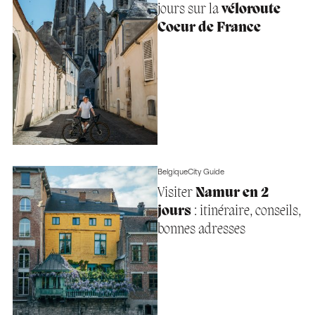
jours sur la
véloroute
Coeur de France
Belgique
City Guide
Visiter
Namur en 2
jours
: itinéraire, conseils,
bonnes adresses