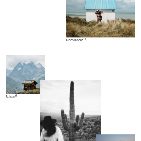
14
Normandie
6
Suisse