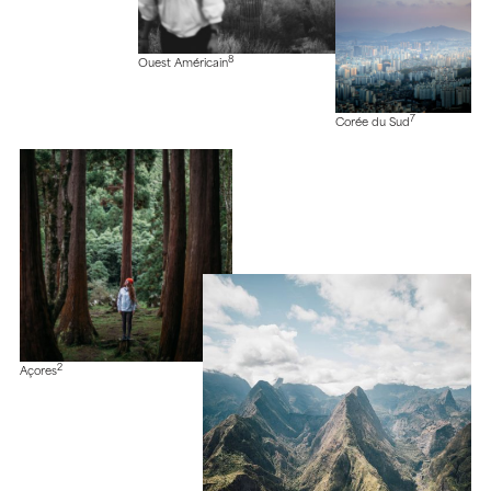
8
Ouest Américain
7
Corée du Sud
2
Açores