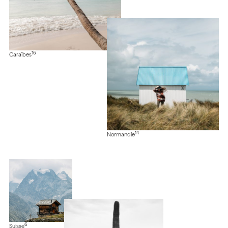
16
Caraïbes
14
Normandie
6
Suisse