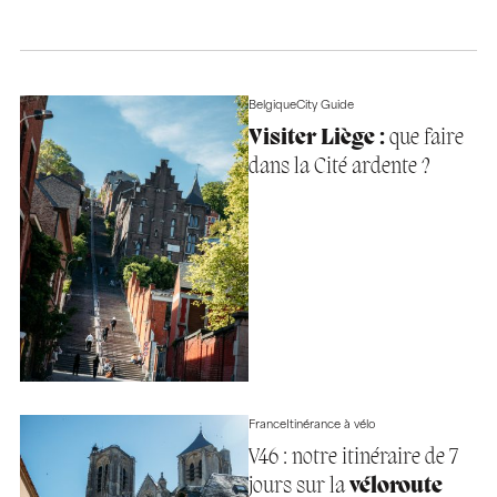
Belgique
City Guide
Visiter Liège :
que faire
dans la Cité ardente ?
France
Itinérance à vélo
V46 : notre itinéraire de 7
jours sur la
véloroute