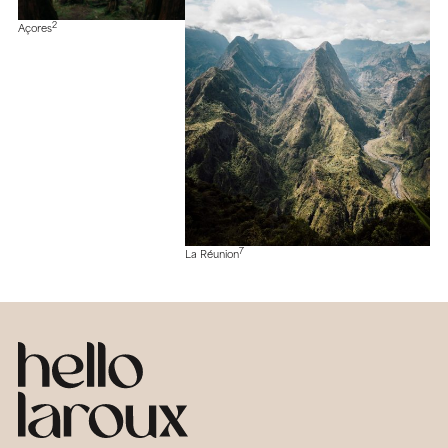
2
Açores
7
La Réunion