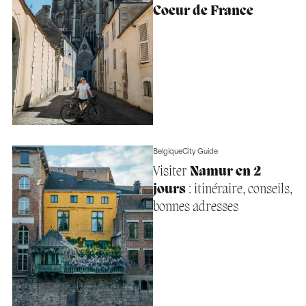
Coeur de France
Belgique
City Guide
Visiter
Namur en 2
jours
: itinéraire, conseils,
bonnes adresses