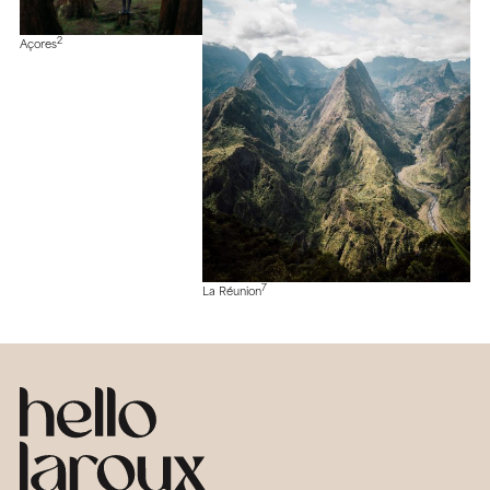
2
Açores
7
La Réunion