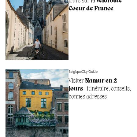
jours sur la
véloroute
Coeur de France
Belgique
City Guide
Visiter
Namur en 2
jours
: itinéraire, conseils,
bonnes adresses