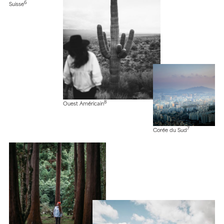
6
Suisse
8
Ouest Américain
7
Corée du Sud