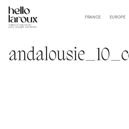
FRANCE
EUROPE
média d’inspiration
pour voyager autrement
andalousie_10_