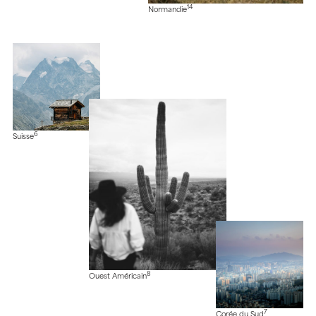
14
Normandie
6
Suisse
8
Ouest Américain
7
Corée du Sud