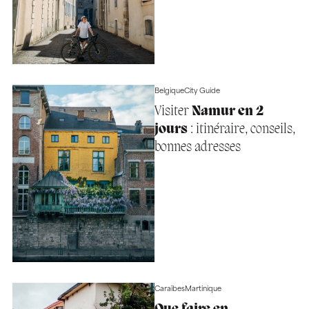
Belgique
City Guide
Visiter
Namur en 2
jours
: itinéraire, conseils,
bonnes adresses
Caraïbes
Martinique