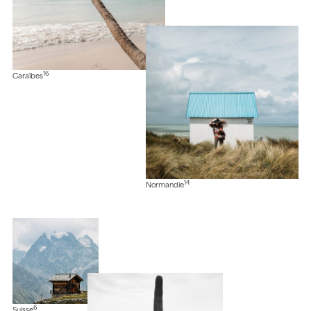
16
Caraïbes
14
Normandie
6
Suisse