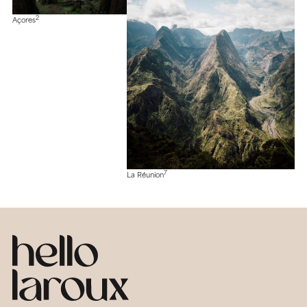
2
Açores
7
La Réunion