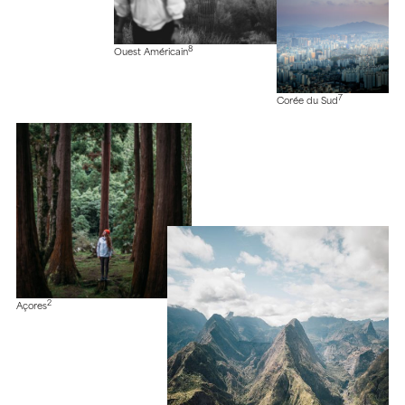
8
Ouest Américain
7
Corée du Sud
2
Açores