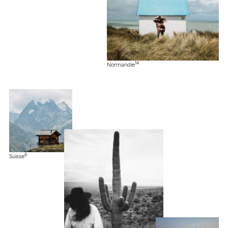
14
Normandie
6
Suisse