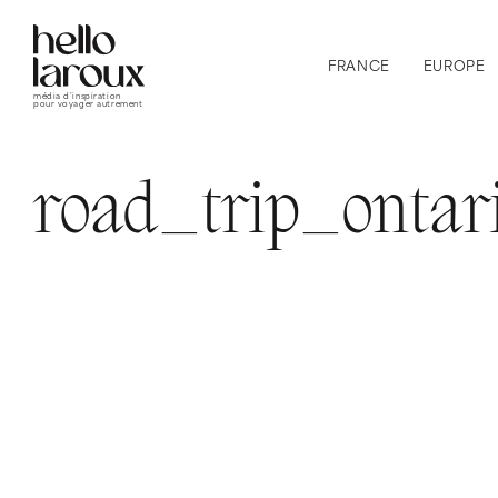
FRANCE
EUROPE
média d’inspiration
pour voyager autrement
road_trip_onta