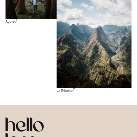
2
Açores
7
La Réunion