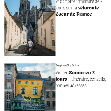
V46 : notre itinéraire de 7
jours sur la
véloroute
Coeur de France
Belgique
City Guide
Visiter
Namur en 2
jours
: itinéraire, conseils,
bonnes adresses