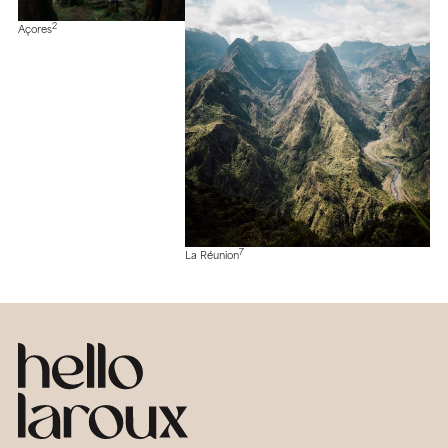
2
Açores
7
La Réunion