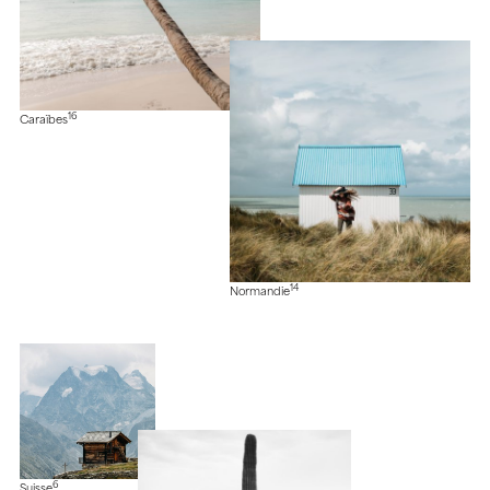
16
Caraïbes
14
Normandie
6
Suisse