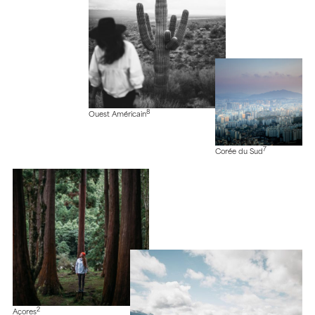
8
Ouest Américain
7
Corée du Sud
2
Açores