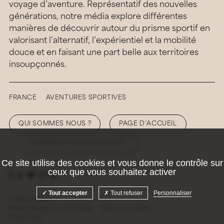
voyage d’aventure. Représentatif des nouvelles
générations, notre média explore différentes
manières de découvrir autour du prisme sportif en
valorisant l’alternatif, l’expérientiel et la mobilité
douce et en faisant une part belle aux territoires
insoupçonnés.
FRANCE
AVENTURES SPORTIVES
QUI SOMMES NOUS ?
PAGE D’ACCUEIL
COMMENT NOUS SOUTENIR ?
Ce site utilise des cookies et vous donne le contrôle sur
ceux que vous souhaitez activer
Tout accepter
Tout refuser
Personnaliser
© 2026 Hellolaroux
Mentions légales et confidentialité
Gestion des cookies
Site by
Krabb