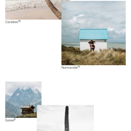
16
Caraïbes
14
Normandie
6
Suisse