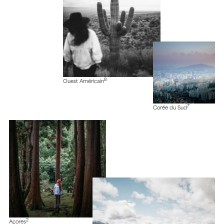
8
Ouest Américain
7
Corée du Sud
2
Açores