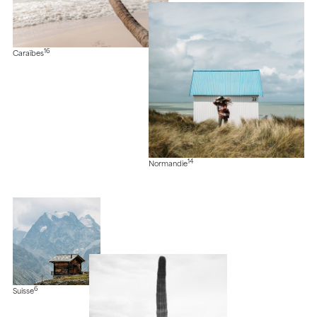
16
Caraïbes
14
Normandie
6
Suisse