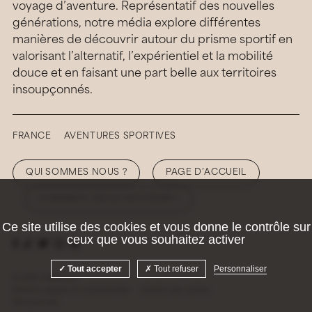
voyage d’aventure. Représentatif des nouvelles
générations, notre média explore différentes
manières de découvrir autour du prisme sportif en
valorisant l’alternatif, l’expérientiel et la mobilité
douce et en faisant une part belle aux territoires
insoupçonnés.
FRANCE
AVENTURES SPORTIVES
QUI SOMMES NOUS ?
PAGE D’ACCUEIL
COMMENT NOUS SOUTENIR ?
Ce site utilise des cookies et vous donne le contrôle sur
ceux que vous souhaitez activer
Tout accepter
Tout refuser
Personnaliser
© 2026 Hellolaroux
Mentions légales et confidentialité
Gestion des cookies
Site by
Krabb