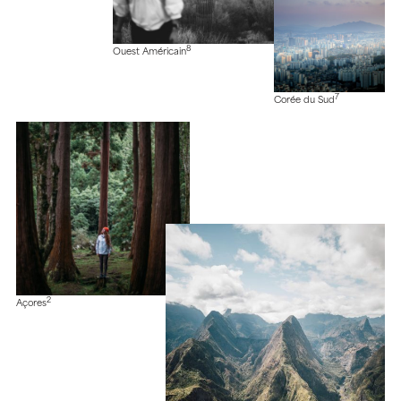
8
Ouest Américain
7
Corée du Sud
2
Açores