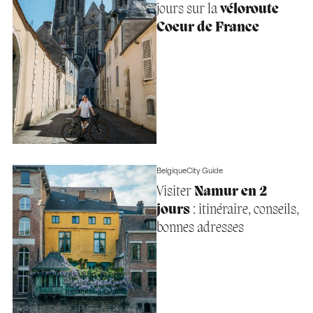
jours sur la
véloroute
Coeur de France
Belgique
City Guide
Visiter
Namur en 2
jours
: itinéraire, conseils,
bonnes adresses