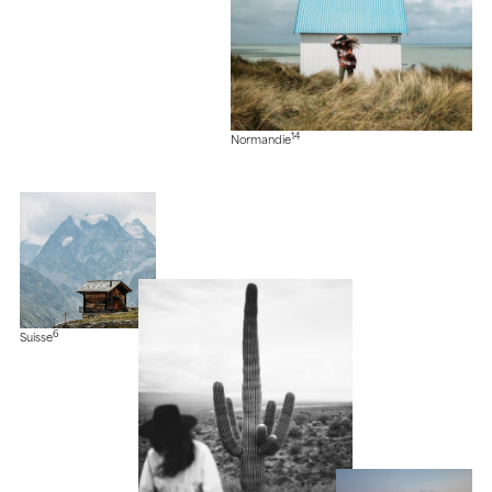
14
Normandie
6
Suisse